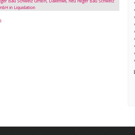
lger Bau Schweiz GmbH, Dallenwil, neu Hilger Bau Schweiz
bH in Liquidation
6