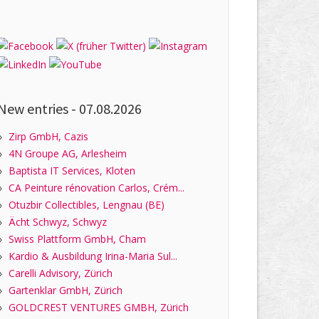
New entries -
07.08.2026
»
Zirp GmbH, Cazis
»
4N Groupe AG, Arlesheim
»
Baptista IT Services, Kloten
»
CA Peinture rénovation Carlos, Crém...
»
Otuzbir Collectibles, Lengnau (BE)
»
Ächt Schwyz, Schwyz
»
Swiss Plattform GmbH, Cham
»
Kardio & Ausbildung Irina-Maria Sul...
»
Carelli Advisory, Zürich
»
Gartenklar GmbH, Zürich
»
GOLDCREST VENTURES GMBH, Zürich