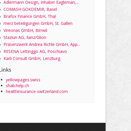
»
Adlermann Design, Inhaber Eagleman,...
»
COMASH GÖKDEMIR, Basel
»
Brafox Finance GmbH, Thal
»
merz beteiligungen GmbH, St. Gallen
»
Vireonas GmbH, Birrwil
»
Staziun AG, Ilanz/Glion
»
Präsenzwerk Andrea Richle GmbH, App...
»
RESENA Lettinggo AG, Poschiavo
»
Karli Consult GmbH, Lenzburg
Links
yellowpages.swiss
shab.help.ch
healthinsurance-switzerland.com