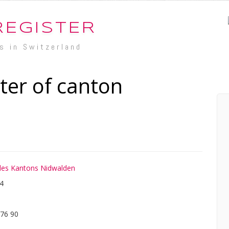
REGISTER
s in Switzerland
ter of canton
des Kantons Nidwalden
54
 76 90